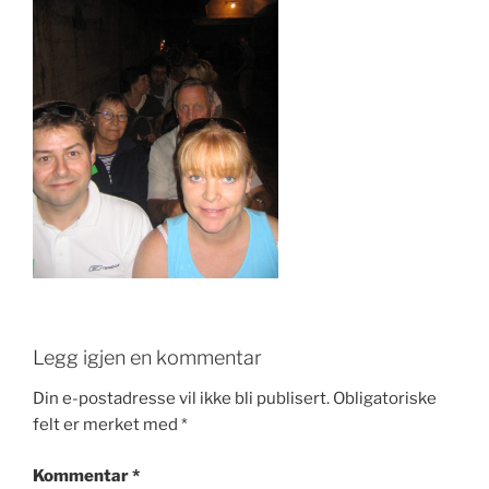
e
er
e
e
e
b
dI
st
o
n
o
k
Legg igjen en kommentar
Din e-postadresse vil ikke bli publisert.
Obligatoriske
felt er merket med
*
Kommentar
*