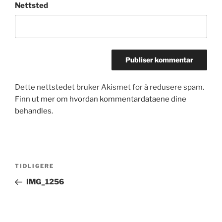
Nettsted
Dette nettstedet bruker Akismet for å redusere spam.
Finn ut mer om hvordan kommentardataene dine
behandles.
Innleggsnavigasjon
Forrige
TIDLIGERE
innlegg
IMG_1256