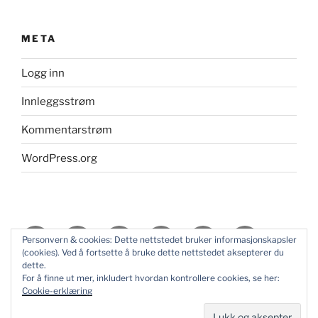
META
Logg inn
Innleggsstrøm
Kommentarstrøm
WordPress.org
Facebook
Google+
LinkedIn
Twitter
YouTube
Flickr
Personvern & cookies: Dette nettstedet bruker informasjonskapsler
(cookies). Ved å fortsette å bruke dette nettstedet aksepterer du
dette.
Instagram
Pinterest
tumblr
For å finne ut mer, inkludert hvordan kontrollere cookies, se her:
Cookie-erklæring
Personvernerklæring
Drevet av WordPress