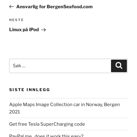
innlegg
Ansvarlig for BergenSeafood.com
Neste
NESTE
innlegg
Linux på iPod
Søk
Søk
etter:
SISTE INNLEGG
Apple Maps Image Collection car in Norway, Bergen
2021
Get free Tesla SuperCharging code
PayPal.me , does it work this easy?