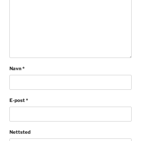
Navn
*
E-post
*
Nettsted