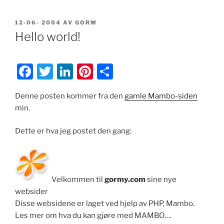
PUBLISERT
12-06- 2004
AV
GORM
Hello world!
F
T
Li
Pi
S
a
w
n
nt
h
Denne posten kommer fra den
gamle Mambo-siden
c
itt
k
er
ar
min.
e
er
e
e
e
b
dI
st
Dette er hva jeg postet den gang:
o
n
o
k
Velkommen til
gormy.com
sine nye
websider
Disse websidene er laget ved hjelp av PHP, Mambo.
Les mer om hva du kan gjøre med MAMBO….