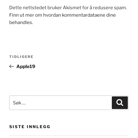
Dette nettstedet bruker Akismet for å redusere spam.
Finn ut mer om hvordan kommentardataene dine
behandles.
Innleggsnavigasjon
Forrige
TIDLIGERE
innlegg
Apple19
Søk
Søk
etter:
SISTE INNLEGG