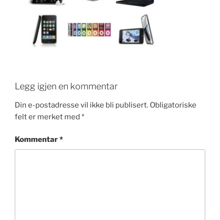
e
er
e
e
e
b
dI
st
o
n
o
k
Legg igjen en kommentar
Din e-postadresse vil ikke bli publisert.
Obligatoriske
felt er merket med
*
Kommentar
*