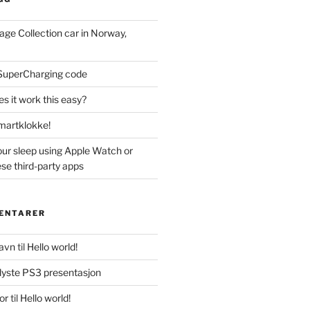
ge Collection car in Norway,
 SuperCharging code
s it work this easy?
artklokke!
our sleep using Apple Watch or
se third-party apps
ENTARER
navn
til
Hello world!
lyste PS3 presentasjon
or
til
Hello world!