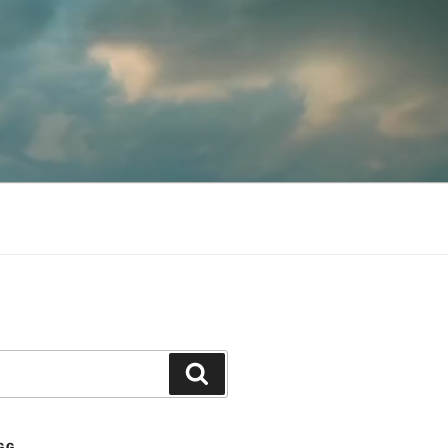
Søk
GG