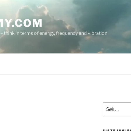
MY.COM
 – think in terms of energy, frequency and vibration
Søk
etter:
SISTE INNLE