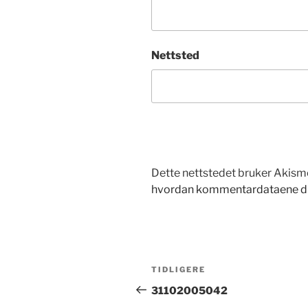
Nettsted
Dette nettstedet bruker Akism
hvordan kommentardataene di
Innleggsnavigasjon
Forrige
TIDLIGERE
innlegg
31102005042