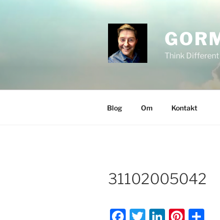
Gå
til
innhold
GOR
Think Different
Blog
Om
Kontakt
31102005042
F
T
Li
Pi
S