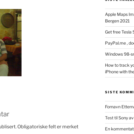
Apple Maps Ima
Bergen 2021
Get free Tesla
PayPal.me , doe
Windows 98-sm
How to track y
iPhone with the
SISTE KOMM
Fornavn Etter
tar
Test
til
Sony av
blisert.
Obligatoriske felt er merket
En kommentat