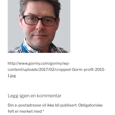
e
er
e
e
e
b
dI
st
o
n
o
k
http://www.gormy.com/gormy/wp-
content/uploads/2017/02/cropped-Gorm-profil-2015-
1.jpg
Legg igjen en kommentar
Din e-postadresse vil ikke bli publisert.
Obligatoriske
felt er merket med
*