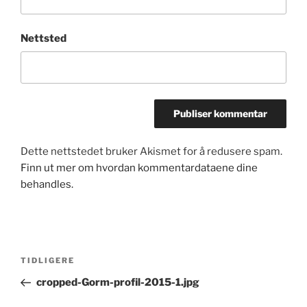
Nettsted
Dette nettstedet bruker Akismet for å redusere spam.
Finn ut mer om hvordan kommentardataene dine
behandles.
Innleggsnavigasjon
Forrige
TIDLIGERE
innlegg
cropped-Gorm-profil-2015-1.jpg