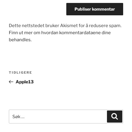
Dette nettstedet bruker Akismet for å redusere spam.
Finn ut mer om hvordan kommentardataene dine
behandles.
Innleggsnavigasjon
Forrige
TIDLIGERE
innlegg
Apple13
Søk
Søk
etter: