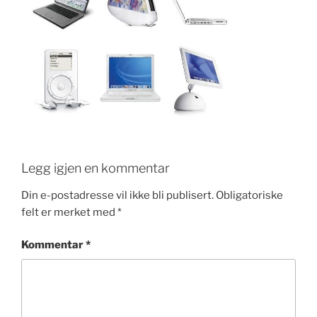
e
er
e
e
e
b
dI
st
o
n
o
k
Legg igjen en kommentar
Din e-postadresse vil ikke bli publisert.
Obligatoriske
felt er merket med
*
Kommentar
*